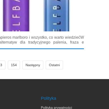
ieros marlboro i wszystko, co warto wiedziećW
alternatyw dla tradycyjnego palenia, fraza e
ię coraz częściej w zapytaniach użytkowników
ch, bezpieczeństwie oraz możliwościach...
53
154
Następny
Ostatni
Polityka
Polityka prywatności