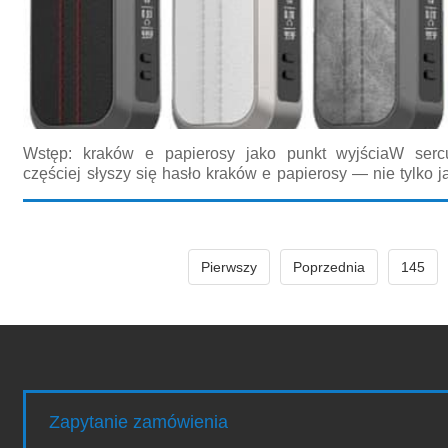
Wstęp: kraków e papierosy jako punkt wyjściaW serc
częściej słyszy się hasło kraków e papierosy — nie tylko j
jako konkretna potrzeba mieszkańców i odwiedzając
zainteresowane alternatywami dla tradycyjnych wyrobów tyt
Pierwszy
Poprzednia
145
Zapytanie zamówienia