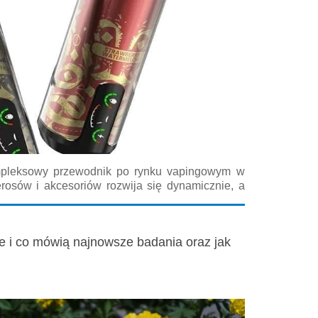
ompleksowy przewodnik po rynku vapingowym w
rosów i akcesoriów rozwija się dynamicznie, a
porównania smaków, lecz także rzetelnych opinii
scach sprzedaży. Jeśli...
we i co mówią najnowsze badania oraz jak