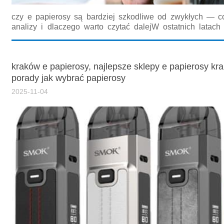
czy e papierosy są bardziej szkodliwe od zwykłych — 
analizy i dlaczego warto czytać dalejW ostatnich latach 
papierosy są bardziej szkodliwe od zwykłych, pow
gabinetach lekarskich i w debatach publicznych. W artykule 
kraków e papierosy, najlepsze sklepy e papierosy kr
porady jak wybrać papierosy
2025-11-04