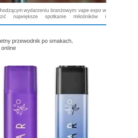
chodzącym wydarzeniu branżowym: vape expo w
dzić największe spotkanie miłośników i
h się e‑palenictwem? Ten obszerny przewodnik
na dni pełne premier, testów produktów i
letny przewodnik po smakach,
 online