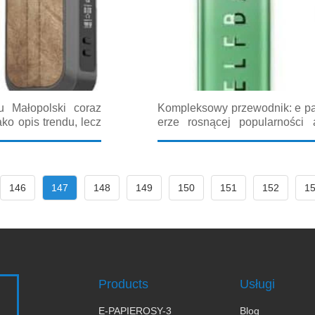
u Małopolski coraz
Kompleksowy przewodnik: e pap
ako opis trendu, lecz
erze rosnącej popularności 
ych miasto. Osoby
papieros marlboro pojawia s
oniowych szukają...
szukających informacji o smaka
146
147
148
149
150
151
152
1
Products
Usługi
E-PAPIEROSY-3
Blog