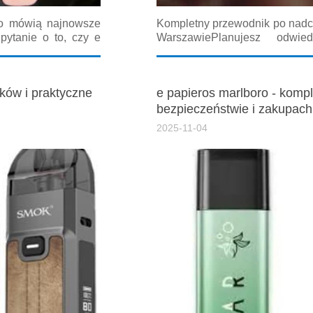
co mówią najnowsze
Kompletny przewodnik po nad
pytanie o to, czy e
WarszawiePlanujesz odwie
raca w mediach, w
profesjonalistów zajmującyc
tym...
pomoże Ci przygotować się 
networkingu podczas...
aków i praktyczne
e papieros marlboro - komp
bezpieczeństwie i zakupach
2025-11-04