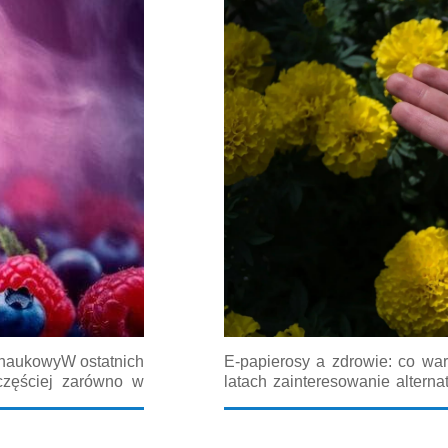
t naukowyW ostatnich
E-papierosy a zdrowie: co war
częściej zarówno w
latach zainteresowanie altern
 podejść do tematu
wzrosło. W dyskusjach na f
naukowych pojawia się często p