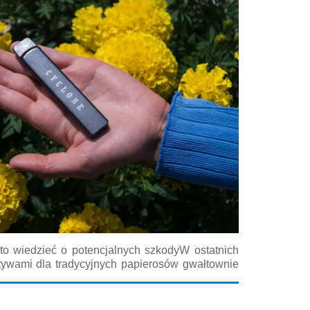
to wiedzieć o potencjalnych szkodyW ostatnich
atywami dla tradycyjnych papierosów gwałtownie
orach zdrowotnych, w mediach i w pracach
ytanie e papierosy czy są szkodliwe...