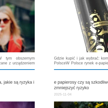
W tym obszernym
Gdzie kupić i jak wybrać: k
zane z urządzeniem
PolsceW Polsce rynek e-papie
ch użytkowników i
konsumenci szukają nie tylko 
a frazę e papieros
o lokalnych i internetowych miej
 jakie są ryzyka i
e papierosy czy są szkodli
zmniejszyć ryzyko
2025-11-04