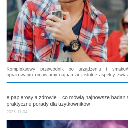
Kompleksowy przewodnik po urządzeniu i smaku
opracowaniu omawiamy najbardziej istotne aspekty zwią
oraz odczuciami smakowymi, skupiając się na opinia
praktycznych testach. Główny akcent położony jest n
sensation opinie,...
e papierosy a zdrowie – co mówią najnowsze badania,
praktyczne porady dla użytkowników
2025-11-04