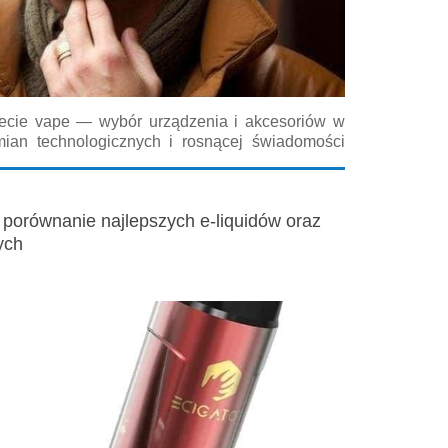
iecie vape — wybór urządzenia i akcesoriów w
ian technologicznych i rosnącej świadomości
lnego rozwiązania do inhalacji aromatów może
ny przewodnik ma na celu przeprowadzenie...
 porównanie najlepszych e-liquidów oraz
ych