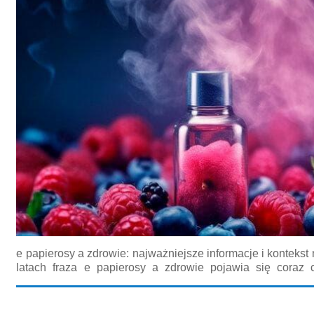
e papierosy a zdrowie: najważniejsze informacje i konteks
latach fraza e papierosy a zdrowie pojawia się coraz 
mediach, jak i w publikacjach naukowych; warto jednak
krytycznie, rozróżniając dowody wysokiej jakości od...