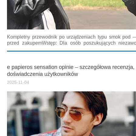
Kompletny przewodnik po urządzeniach typu smok pod —
przed zakupemWstęp: Dla osób poszukujących niezawo
obsłudze i efektywnego rozwiązania do wapowania, seg
smok pod stale się rozwija. Ten obszerny materiał
porównania,...
e papieros sensation opinie – szczegółowa recenzja, 
doświadczenia użytkowników
2025-11-04