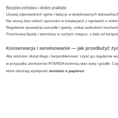
Bezpieczeństwo i dobre praktyki
Używaj odpowiednich ogniw i ładuj je w dedykowanych ładowarkac
Nie stosuj zbyt niskich oporności w instalacjach z ogniwami o nisk
Regularnie sprawdzaj uszczelki i gwinty, unikaj uszkodzeń mechan
Przechowuj liquidy i atomizery w suchym miejscu, z dala od bezpo
Konserwacja i serwisowanie — jak przedłużyć życ
Aby atomizer służył długo i bezproblemowo: czyść go regularnie wo
w przypadku atomizerów RTA/RDA kontroluj stan waty i grzałki. C
które obniżają wydajność
atomizer e papieros