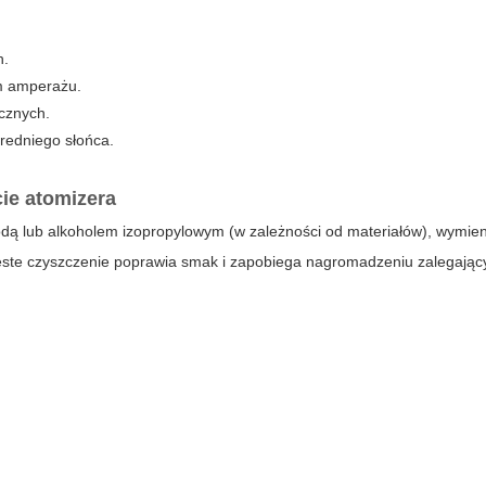
h.
im amperażu.
icznych.
średniego słońca.
ie atomizera
dą lub alkoholem izopropylowym (w zależności od materiałów), wymieni
zęste czyszczenie poprawia smak i zapobiega nagromadzeniu zalegają