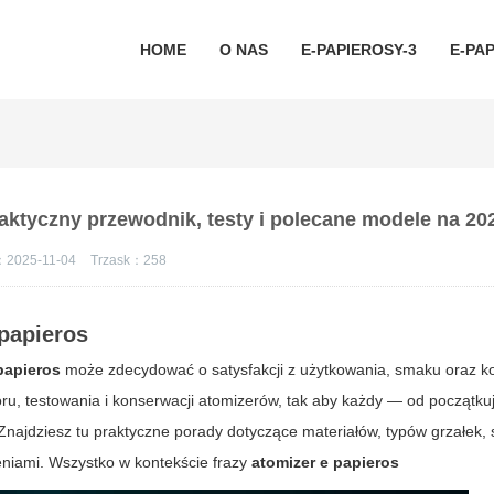
HOME
O NAS
E-PAPIEROSY-3
E-PAP
aktyczny przewodnik, testy i polecane modele na 20
：2025-11-04
Trzask：
258
 papieros
papieros
może zdecydować o satysfakcji z użytkowania, smaku oraz k
ru, testowania i konserwacji atomizerów, tak aby każdy — od początk
jdziesz tu praktyczne porady dotyczące materiałów, typów grzałek,
niami. Wszystko w kontekście frazy
atomizer e papieros