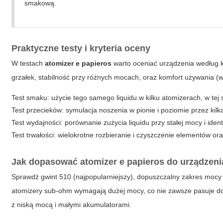
smakową.
Praktyczne testy i kryteria oceny
W testach
atomizer e papieros
warto oceniać urządzenia według k
grzałek, stabilność przy różnych mocach, oraz komfort używania (w
Test smaku: użycie tego samego liquidu w kilku atomizerach, w tej
Test przecieków: symulacja noszenia w pionie i poziomie przez kilk
Test wydajności: porównanie zużycia liquidu przy stałej mocy i iden
Test trwałości: wielokrotne rozbieranie i czyszczenie elementów ora
Jak dopasować
atomizer e papieros
do urządzeni
Sprawdź gwint 510 (najpopularniejszy), dopuszczalny zakres mocy 
atomizery sub-ohm wymagają dużej mocy, co nie zawsze pasuje do
z niską mocą i małymi akumulatorami.