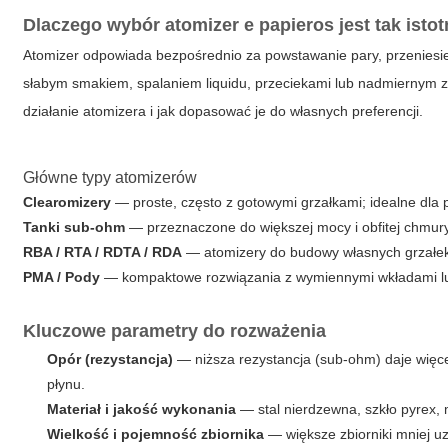
Dlaczego wybór
atomizer e papieros
jest tak isto
Atomizer odpowiada bezpośrednio za powstawanie pary, przeniesien
słabym smakiem, spalaniem liquidu, przeciekami lub nadmiernym zu
działanie atomizera i jak dopasować je do własnych preferencji.
Główne typy atomizerów
Clearomizery
— proste, często z gotowymi grzałkami; idealne dla 
Tanki sub-ohm
— przeznaczone do większej mocy i obfitej chmu
RBA / RTA / RDTA / RDA
— atomizery do budowy własnych grzałek;
PMA / Pody
— kompaktowe rozwiązania z wymiennymi wkładami lub
Kluczowe parametry do rozważenia
Opór (rezystancja)
— niższa rezystancja (sub-ohm) daje więcej
płynu.
Materiał i jakość wykonania
— stal nierdzewna, szkło pyrex,
Wielkość i pojemność zbiornika
— większe zbiorniki mniej uz