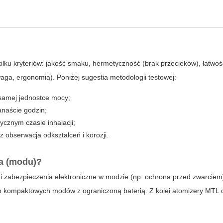
ilku kryteriów: jakość smaku, hermetyczność (brak przecieków), łatwo
aga, ergonomia). Poniżej sugestia metodologii testowej:
 samej jednostce mocy;
anaście godzin;
tycznym czasie inhalacji;
z obserwacja odkształceń i korozji.
a (modu)?
i zabezpieczenia elektroniczne w modzie (np. ochrona przed zwarciem)
 kompaktowych modów z ograniczoną baterią. Z kolei atomizery MTL d