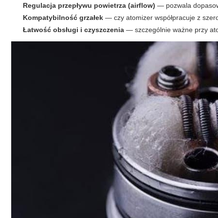
Regulacja przepływu powietrza (airflow)
— pozwala dopasować
Kompatybilność grzałek
— czy atomizer współpracuje z szer
Łatwość obsługi i czyszczenia
— szczególnie ważne przy at