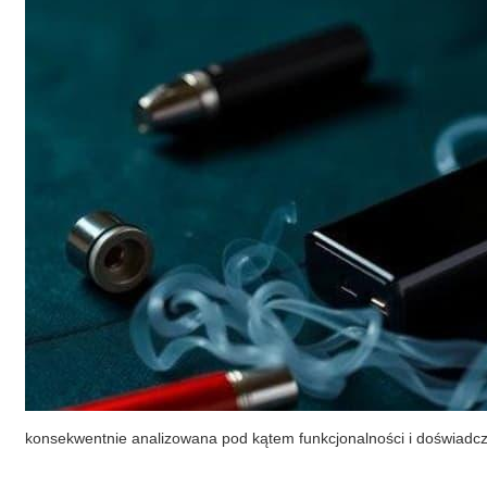
konsekwentnie analizowana pod kątem funkcjonalności i doświadcz