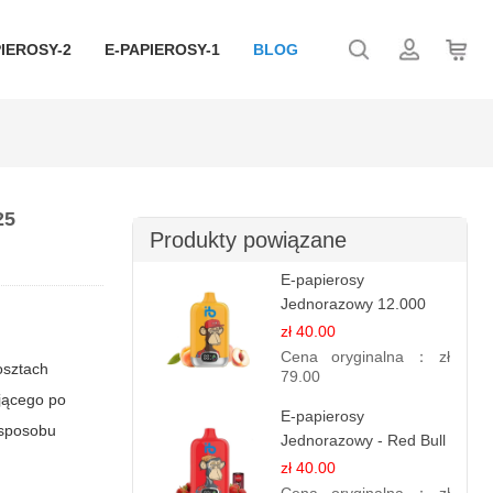
IEROSY-2
E-PAPIEROSY-1
BLOG
25
Produkty powiązane
E-papierosy
Jednorazowy 12.000
Puff - Sok
zł 40.00
Brzoskwiniowy |
Cena oryginalna：
zł
osztach
Owocowa Świeżość
79.00
ującego po
E-papierosy
 sposobu
Jednorazowy - Red Bull
Truskawkowy | Energia i
zł 40.00
Smak