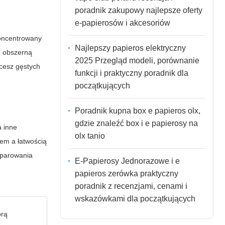
poradnik zakupowy najlepsze oferty
e-papierosów i akcesoriów
koncentrowany
Najlepszy papieros elektryczny
, obszerną
2025 Przegląd modeli, porównanie
hcesz gęstych
funkcji i praktyczny poradnik dla
początkujących
Poradnik kupna box e papieros olx,
gdzie znaleźć box i e papierosy na
a inne
olx tanio
iem a łatwością
dparowania
E-Papierosy Jednorazowe i e
papieros zerówka praktyczny
poradnik z recenzjami, cenami i
wskazówkami dla początkujących
orą