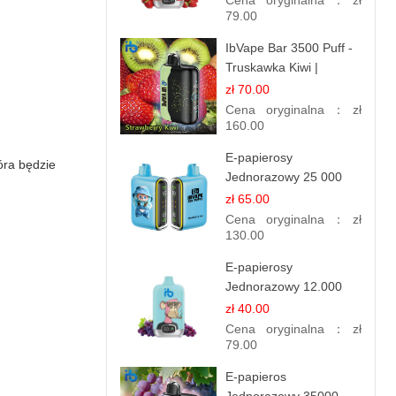
Cena oryginalna：
zł
79.00
IbVape Bar 3500 Puff -
Truskawka Kiwi |
Jednorazowy E-
zł 70.00
papieros
Cena oryginalna：
zł
160.00
E-papierosy
tóra będzie
Jednorazowy 25 000
Puff - Lody Jagodowe |
zł 65.00
Kremowy Smak
Cena oryginalna：
zł
130.00
E-papierosy
Jednorazowy 12.000
Puff - Porzeczka
zł 40.00
Winogronowa |
Cena oryginalna：
zł
Owocowa Moc
79.00
E-papieros