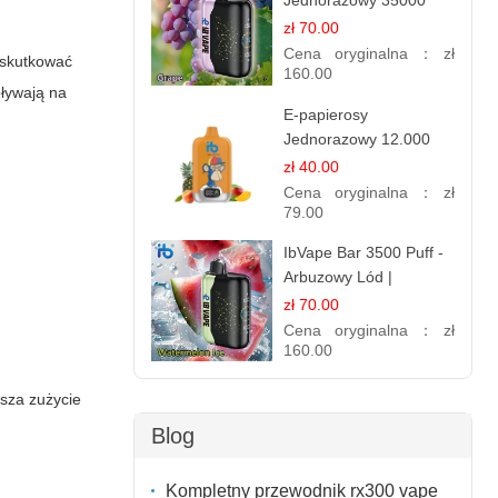
Jednorazowy 35000
Puff - Winogrono |
zł 70.00
Owocowy Smak
Cena oryginalna：
zł
skutkować
160.00
pływają na
E-papierosy
Jednorazowy 12.000
Puff - Mango Ananas
zł 40.00
Brzoskwinia | Tropikalna
Cena oryginalna：
zł
Mieszanka
79.00
IbVape Bar 3500 Puff -
Arbuzowy Lód |
Orzeźwiający
zł 70.00
Jednorazowy E-
Cena oryginalna：
zł
papieros
160.00
ksza zużycie
Blog
Kompletny przewodnik rx300 vape