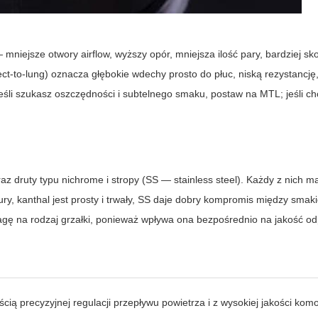
mniejsze otwory airflow, wyższy opór, mniejsza ilość pary, bardziej s
ect-to-lung) oznacza głębokie wdechy prosto do płuc, niską rezystancję
jeśli szukasz oszczędności i subtelnego smaku, postaw na MTL; jeśli c
oraz druty typu nichrome i stropy (SS — stainless steel). Każdy z nich m
tury, kanthal jest prosty i trwały, SS daje dobry kompromis między smak
gę na rodzaj grzałki, ponieważ wpływa ona bezpośrednio na jakość o
ością precyzyjnej regulacji przepływu powietrza i z wysokiej jakości kom