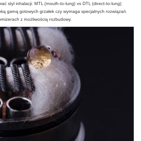
 styl inhalacji: MTL (mouth-to-lung) vs DTL (direct-to-lung).
oką gamą gotowych grzałek czy wymaga specjalnych rozwiązań.
omizerach z możliwością rozbudowy.