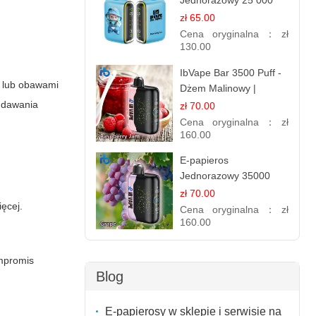
Jednorazowy 25 000
Puff - Lody Jagodowe |
zł 65.00
Kremowy Smak
Cena oryginalna：
zł
130.00
IbVape Bar 3500 Puff -
 lub obawami
Dżem Malinowy |
Jednorazowy E-
oddawania
zł 70.00
papieros
Cena oryginalna：
zł
160.00
E-papieros
Jednorazowy 35000
Puff - Winogrono |
zł 70.00
ęcej.
Owocowy Smak
Cena oryginalna：
zł
160.00
ompromis
Blog
E-papierosy w sklepie i serwisie na