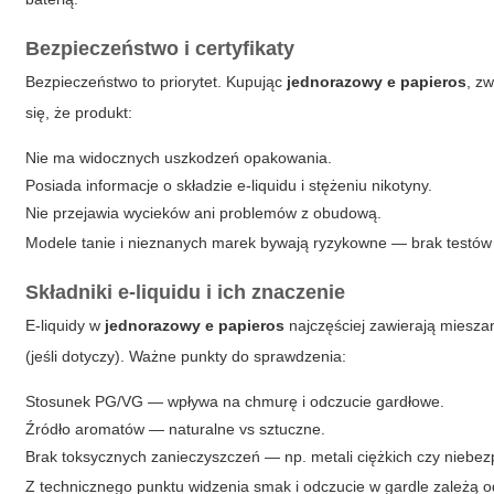
Bezpieczeństwo i certyfikaty
Bezpieczeństwo to priorytet. Kupując
jednorazowy e papieros
, z
się, że produkt:
Nie ma widocznych uszkodzeń opakowania.
Posiada informacje o składzie e-liquidu i stężeniu nikotyny.
Nie przejawia wycieków ani problemów z obudową.
Modele tanie i nieznanych marek bywają ryzykowne — brak testów 
Składniki e-liquidu i ich znaczenie
E-liquidy w
jednorazowy e papieros
najczęściej zawierają mieszan
(jeśli dotyczy). Ważne punkty do sprawdzenia:
Stosunek PG/VG — wpływa na chmurę i odczucie gardłowe.
Źródło aromatów — naturalne vs sztuczne.
Brak toksycznych zanieczyszczeń — np. metali ciężkich czy niebez
Z technicznego punktu widzenia smak i odczucie w gardle zależą o