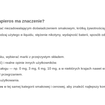
apieros
ma znaczenie?
ć niezadowalającym doświadczeniem smakowym, krótką żywotnością
zaj użytego e-liquidu, stężenie nikotyny, wydajność baterii, sposób 
ku, wybierać marki z przejrzystym składem.
) i realne opinie innych użytkowników.
nałogu — np. 0 mg, 3 mg, 6 mg, 10 mg, a w niektórych krajach nawet wi
ed przegrzaniem.
 użytkowania.
os
w tej samej kategorii smakowej i cenowej, aby znaleźć najlepszy k