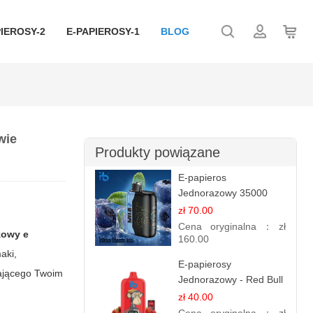
IEROSY-2
E-PAPIEROSY-1
BLOG
wie
Produkty powiązane
E-papieros
Jednorazowy 35000
Puff - Niebieski Razz
zł 70.00
Ice | Chłodna Malina
Cena oryginalna：
zł
zowy e
160.00
aki,
E-papierosy
dającego Twoim
Jednorazowy - Red Bull
Truskawkowy | Energia i
zł 40.00
Smak