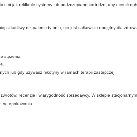
akimi jak refillable systemy lub podzczepiane kartridże, aby ocenić opł
j szkodliwy niż palenie tytoniu, nie jest całkowicie obojętny dla zdrowi
ze stężenia.
ie.
ych lub gdy używasz nikotyny w ramach terapii zastępczej.
e
 zwrotów, recenzje i wiarygodność sprzedawcy. W sklepie stacjonarnym
ne na opakowaniu.