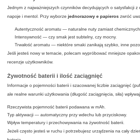
Jednym z najważniejszych czynników decydujących o satysfakcji z
napoje i mentol. Przy wyborze
jednorazowy e papieros
zwróć uwa
Autentyczność aromatu — naturalne nuty zamiast chemicznyc
Intensywność — czy smak jest subtelny, czy mocny.
Trwałość aromatu — niektóre smaki zanikają szybko, inne pozos
Jeśli jesteś nowy w temacie, polecam wypróbować mniejsze opakowa
recenzje użytkowników.
Żywotność baterii i ilość zaciągnięć
Informacje o pojemności baterii i szacowanej liczbie zaciągnięć (p
ale realne warunki użytkowania (długość zaciągnięcia, siła) wpływ
Rzeczywista pojemność baterii podawana w mAh.
Typ aktywacji — automatyczny przy wdechu lub przyciskowy.
Wpływ temperatury i przechowywania na żywotność baterii.
Jeżeli często jesteś w ruchu i potrzebujesz urządzenia na cały dzi
baterią.