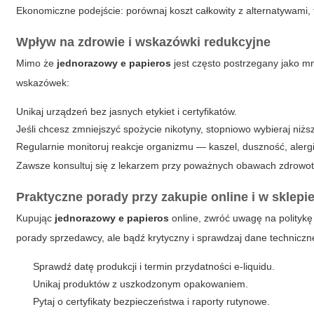
Ekonomiczne podejście: porównaj koszt całkowity z alternatywami, t
Wpływ na zdrowie i wskazówki redukcyjne
Mimo że
jednorazowy e papieros
jest często postrzegany jako mnie
wskazówek:
Unikaj urządzeń bez jasnych etykiet i certyfikatów.
Jeśli chcesz zmniejszyć spożycie nikotyny, stopniowo wybieraj niżs
Regularnie monitoruj reakcje organizmu — kaszel, duszność, alerg
Zawsze konsultuj się z lekarzem przy poważnych obawach zdrowotn
Praktyczne porady przy zakupie online i w sklepi
Kupując
jednorazowy e papieros
online, zwróć uwagę na politykę
porady sprzedawcy, ale bądź krytyczny i sprawdzaj dane technicz
Sprawdź datę produkcji i termin przydatności e-liquidu.
Unikaj produktów z uszkodzonym opakowaniem.
Pytaj o certyfikaty bezpieczeństwa i raporty rutynowe.