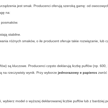
 urządzenia jest smak. Producenci oferują szeroką gamę: od owocowyc
gę na:
h posmaków.
tają stabilne.
nia różnych smaków, o ile producent oferuje takie rozwiązanie, lub cz
uffów) są kluczowe. Producenci często deklarują liczbę puffów (np. 600,
ają na rzeczywisty wynik. Przy wyborze
jednorazowy e papieros
zwróć 
eń, wybierz model o wyższej deklarowanej liczbie puffów lub z bardziej 