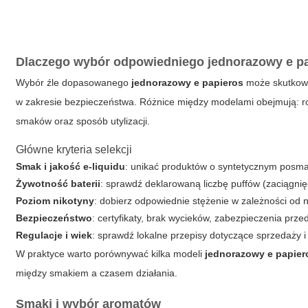
Dlaczego wybór odpowiedniego
jednorazowy e p
Wybór źle dopasowanego
jednorazowy e papieros
może skutkowa
w zakresie bezpieczeństwa. Różnice między modelami obejmują: rod
smaków oraz sposób utylizacji.
Główne kryteria selekcji
Smak i jakość e-liquidu
: unikać produktów o syntetycznym posma
Żywotność baterii
: sprawdź deklarowaną liczbę puffów (zaciągnięć
Poziom nikotyny
: dobierz odpowiednie stężenie w zależności od 
Bezpieczeństwo
: certyfikaty, brak wycieków, zabezpieczenia prz
Regulacje i wiek
: sprawdź lokalne przepisy dotyczące sprzedaży i
W praktyce warto porównywać kilka modeli
jednorazowy e papier
między smakiem a czasem działania.
Smaki i wybór aromatów