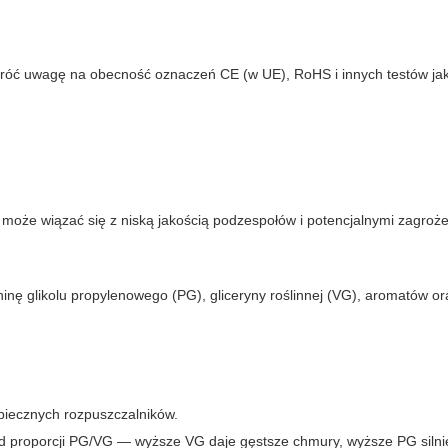
wróć uwagę na obecność oznaczeń CE (w UE), RoHS i innych testów jak
może wiązać się z niską jakością podzespołów i potencjalnymi zagroże
inę glikolu propylenowego (PG), gliceryny roślinnej (VG), aromatów or
piecznych rozpuszczalników.
d proporcji PG/VG — wyższe VG daje gęstsze chmury, wyższe PG silniej