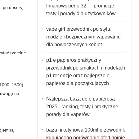
limanowskiego 32 — promocje,
h po desery,
testy i porady dla użytkowników
vape girl przewodnik po stylu,
modzie i bezpiecznym vapowaniu
dla nowoczesnych kobiet
ytać rzetelne
p1 e papieros praktyczny
przewodnik po smakach i modelach
p1 recenzje oraz najlepsze e
papieros dla początkujących
 1000, 1500),
uwagę na:
Najlepsza baza do e papierosa
2025 - ranking, testy i praktyczne
porady dla vaperów
baza nikotynowa 100ml przewodnik
pojemną
kupującego porównanie ofert opinie