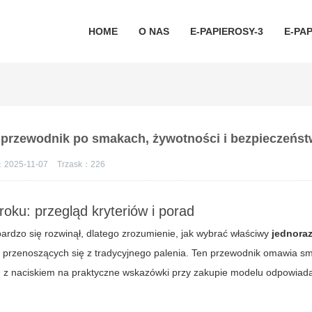
HOME
O NAS
E-PAPIEROSY-3
E-PAP
 przewodnik po smakach, żywotności i bezpieczeńst
：2025-11-07
Trzask：
226
oku: przegląd kryteriów i porad
ardzo się rozwinął, dlatego zrozumienie, jak wybrać właściwy
jednora
ób przenoszących się z tradycyjnego palenia. Ten przewodnik omawia sm
e, z naciskiem na praktyczne wskazówki przy zakupie modelu odpowia