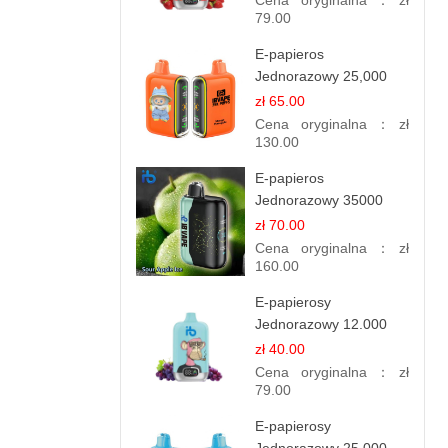
Cena oryginalna：
zł
79.00
E-papieros
Jednorazowy 25,000
Puff - Mango Ananas |
zł 65.00
Tropikalny Smak
Cena oryginalna：
zł
130.00
E-papieros
Jednorazowy 35000
Puff - Kwaśne Lody
zł 70.00
Jabłkowe
Cena oryginalna：
zł
160.00
E-papierosy
Jednorazowy 12.000
Puff - Porzeczka
zł 40.00
Winogronowa |
Cena oryginalna：
zł
Owocowa Moc
79.00
E-papierosy