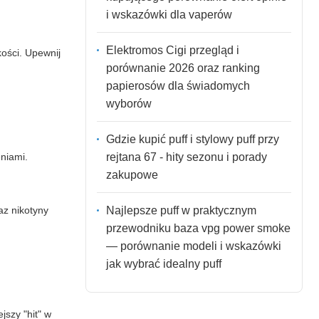
i wskazówki dla vaperów
Elektromos Cigi przegląd i
ości. Upewnij
porównanie 2026 oraz ranking
papierosów dla świadomych
wyborów
Gdzie kupić puff i stylowy puff przy
rejtana 67 - hity sezonu i porady
niami.
zakupowe
Najlepsze puff w praktycznym
az nikotyny
przewodniku baza vpg power smoke
— porównanie modeli i wskazówki
jak wybrać idealny puff
szy "hit" w