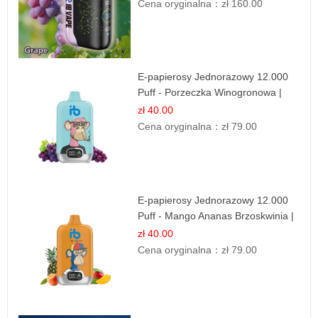
Cena oryginalna：
zł 160.00
E-papierosy Jednorazowy 12.000
Puff - Porzeczka Winogronowa |
Owocowa Moc
zł 40.00
Cena oryginalna：
zł 79.00
E-papierosy Jednorazowy 12.000
Puff - Mango Ananas Brzoskwinia |
Tropikalna Mieszanka
zł 40.00
Cena oryginalna：
zł 79.00