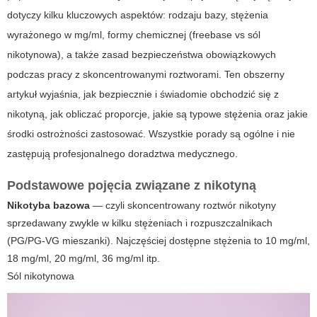
dotyczy kilku kluczowych aspektów: rodzaju bazy, stężenia
wyrażonego w mg/ml, formy chemicznej (freebase vs sól
nikotynowa), a także zasad bezpieczeństwa obowiązkowych
podczas pracy z skoncentrowanymi roztworami. Ten obszerny
artykuł wyjaśnia, jak bezpiecznie i świadomie obchodzić się z
nikotyną, jak obliczać proporcje, jakie są typowe stężenia oraz jakie
środki ostrożności zastosować. Wszystkie porady są ogólne i nie
zastępują profesjonalnego doradztwa medycznego.
Podstawowe pojęcia związane z nikotyną
Nikotyba bazowa
— czyli skoncentrowany roztwór nikotyny
sprzedawany zwykle w kilku stężeniach i rozpuszczalnikach
(PG/PG-VG mieszanki). Najczęściej dostępne stężenia to 10 mg/ml,
18 mg/ml, 20 mg/ml, 36 mg/ml itp.
Sól nikotynowa