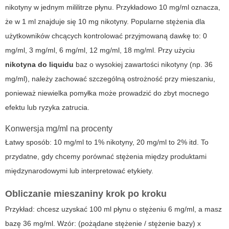
nikotyny w jednym mililitrze płynu. Przykładowo 10 mg/ml oznacza,
że w 1 ml znajduje się 10 mg nikotyny. Popularne stężenia dla
użytkowników chcących kontrolować przyjmowaną dawkę to: 0
mg/ml, 3 mg/ml, 6 mg/ml, 12 mg/ml, 18 mg/ml. Przy użyciu
nikotyna do liquidu
baz o wysokiej zawartości nikotyny (np. 36
mg/ml), należy zachować szczególną ostrożność przy mieszaniu,
ponieważ niewielka pomyłka może prowadzić do zbyt mocnego
efektu lub ryzyka zatrucia.
Konwersja mg/ml na procenty
Łatwy sposób: 10 mg/ml to 1% nikotyny, 20 mg/ml to 2% itd. To
przydatne, gdy chcemy porównać stężenia między produktami
międzynarodowymi lub interpretować etykiety.
Obliczanie mieszaniny krok po kroku
Przykład: chcesz uzyskać 100 ml płynu o stężeniu 6 mg/ml, a masz
bazę 36 mg/ml. Wzór: (pożądane stężenie / stężenie bazy) x