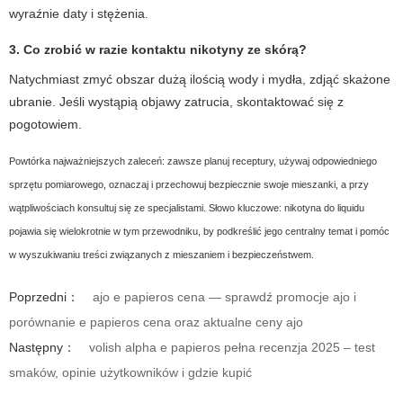
wyraźnie daty i stężenia.
3. Co zrobić w razie kontaktu nikotyny ze skórą?
Natychmiast zmyć obszar dużą ilością wody i mydła, zdjąć skażone
ubranie. Jeśli wystąpią objawy zatrucia, skontaktować się z
pogotowiem.
Powtórka najważniejszych zaleceń: zawsze planuj receptury, używaj odpowiedniego
sprzętu pomiarowego, oznaczaj i przechowuj bezpiecznie swoje mieszanki, a przy
wątpliwościach konsultuj się ze specjalistami. Słowo kluczowe:
nikotyna do liquidu
pojawia się wielokrotnie w tym przewodniku, by podkreślić jego centralny temat i pomóc
w wyszukiwaniu treści związanych z mieszaniem i bezpieczeństwem.
Poprzedni：
ajo e papieros cena — sprawdź promocje ajo i
porównanie e papieros cena oraz aktualne ceny ajo
Następny：
volish alpha e papieros pełna recenzja 2025 – test
smaków, opinie użytkowników i gdzie kupić