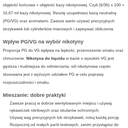
objętość końcowa = objętość bazy nikotynowej. Czyli (6/36) x 100 =
16,67 ml bazy nikotynowej. Resztę uzupełniasz bazą neutralną
(PG/VG) oraz aromatami. Zawsze warto używać precyzyjnych
strzykawek lub cylinderków miarowych i zapisywać obliczenia.
Wpływ PG/VG na wybór nikotyny
Proporcja PG do VG wpływa na lepkość, przenoszenie smaku oraz
chmurzenie.
Nikotyna do liquidu
w bazie o wysokim VG jest
gęstsza i trudniejsza do odmierzania; sól nikotynowa często
stosowana jest z wyższym udziałem PG w celu poprawy
rozpuszczalności i smaku.
Mieszanie: dobre praktyki
Zawsze pracuj w dobrze wentylowanym miejscu i używaj
rękawiczek nitrilowych oraz okularów ochronnych.
Używaj wag precyzyjnych lub strzykawek, notuj każdą porcję.
Rozpocznij od małych partii testowych, zanim przystąpisz do