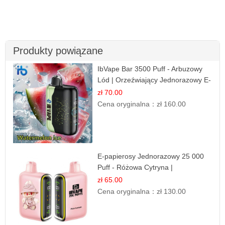
Produkty powiązane
IbVape Bar 3500 Puff - Arbuzowy
Lód | Orzeźwiający Jednorazowy E-
papieros
zł 70.00
Cena oryginalna：
zł 160.00
E-papierosy Jednorazowy 25 000
Puff - Różowa Cytryna |
Orzeźwiający Owoc
zł 65.00
Cena oryginalna：
zł 130.00