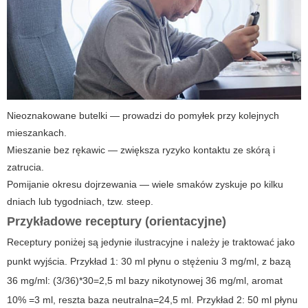
Nieoznakowane butelki — prowadzi do pomyłek przy kolejnych
mieszankach.
Mieszanie bez rękawic — zwiększa ryzyko kontaktu ze skórą i
zatrucia.
Pomijanie okresu dojrzewania — wiele smaków zyskuje po kilku
dniach lub tygodniach, tzw. steep.
Przykładowe receptury (orientacyjne)
Receptury poniżej są jedynie ilustracyjne i należy je traktować jako
punkt wyjścia. Przykład 1: 30 ml płynu o stężeniu 3 mg/ml, z bazą
36 mg/ml: (3/36)*30=2,5 ml bazy nikotynowej 36 mg/ml, aromat
10% =3 ml, reszta baza neutralna=24,5 ml. Przykład 2: 50 ml płynu