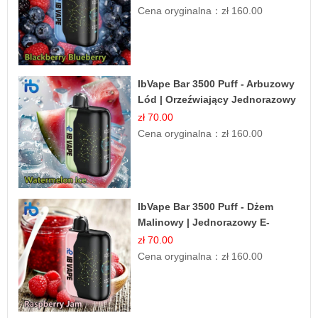
Cena oryginalna：
zł 160.00
IbVape Bar 3500 Puff - Arbuzowy
Lód | Orzeźwiający Jednorazowy
E-papieros
zł 70.00
Cena oryginalna：
zł 160.00
IbVape Bar 3500 Puff - Dżem
Malinowy | Jednorazowy E-
papieros
zł 70.00
Cena oryginalna：
zł 160.00