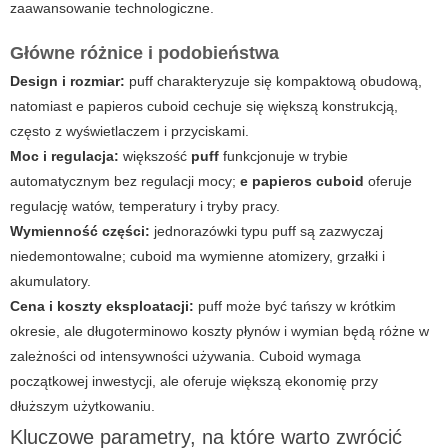
zaawansowanie technologiczne.
Główne różnice i podobieństwa
Design i rozmiar:
puff
charakteryzuje się kompaktową obudową,
natomiast
e papieros cuboid
cechuje się większą konstrukcją,
często z wyświetlaczem i przyciskami.
Moc i regulacja:
większość
puff
funkcjonuje w trybie
automatycznym bez regulacji mocy;
e papieros cuboid
oferuje
regulację watów, temperatury i tryby pracy.
Wymienność części:
jednorazówki typu
puff
są zazwyczaj
niedemontowalne;
cuboid
ma wymienne atomizery, grzałki i
akumulatory.
Cena i koszty eksploatacji:
puff
może być tańszy w krótkim
okresie, ale długoterminowo koszty płynów i wymian będą różne w
zależności od intensywności używania.
Cuboid
wymaga
początkowej inwestycji, ale oferuje większą ekonomię przy
dłuższym użytkowaniu.
Kluczowe parametry, na które warto zwrócić