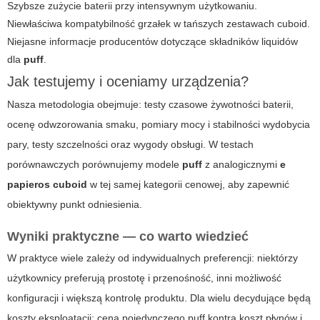
Szybsze zużycie baterii przy intensywnym użytkowaniu.
Niewłaściwa kompatybilność grzałek w tańszych zestawach
cuboid
.
Niejasne informacje producentów dotyczące składników liquidów
dla
puff
.
Jak testujemy i oceniamy urządzenia?
Nasza metodologia obejmuje: testy czasowe żywotności baterii,
ocenę odwzorowania smaku, pomiary mocy i stabilności wydobycia
pary, testy szczelności oraz wygody obsługi. W testach
porównawczych porównujemy modele
puff
z analogicznymi
e
papieros cuboid
w tej samej kategorii cenowej, aby zapewnić
obiektywny punkt odniesienia.
Wyniki praktyczne — co warto wiedzieć
W praktyce wiele zależy od indywidualnych preferencji: niektórzy
użytkownicy preferują prostotę i przenośność, inni możliwość
konfiguracji i większą kontrolę produktu. Dla wielu decydujące będą
koszty eksploatacji: cena pojedynczego
puff
kontra koszt płynów i