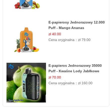
E-papierosy Jednorazowy 12.000
Puff - Mango Ananas
Brzoskwinia | Tropikalna
zł 40.00
Mieszanka
Cena oryginalna：
zł 79.00
E-papieros Jednorazowy 35000
Puff - Kwaśne Lody Jabłkowe
zł 70.00
Cena oryginalna：
zł 160.00