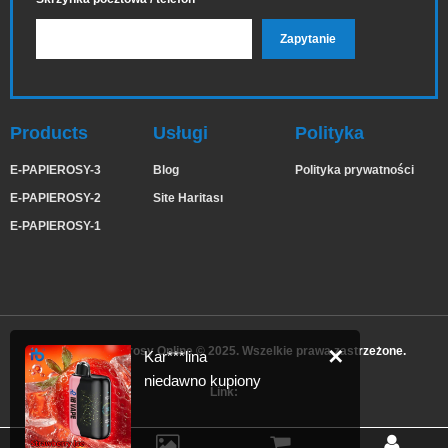
Products
Usługi
Polityka
E-PAPIEROSY-3
Blog
Polityka prywatności
E-PAPIEROSY-2
Site Haritası
E-PAPIEROSY-1
IBVape E-papierosy Online © 2025. Wszelkie prawa zastrzeżone.
✕
Kar***lina
niedawno kupiony
Link: