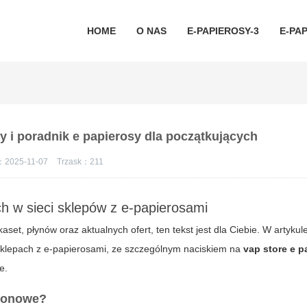
HOME
O NAS
E-PAPIEROSY-3
E-PAP
y i poradnik e papierosy dla początkujących
：2025-11-07
Trzask：
211
h w sieci sklepów z e-papierosami
et, płynów oraz aktualnych ofert, ten tekst jest dla Ciebie. W artyku
 sklepach z e-papierosami, ze szczególnym naciskiem na
vap store e p
e.
ezonowe?