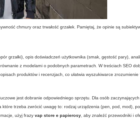
ywność chmury oraz trwałość grzałek. Pamiętaj, że opinie są subiekty
opór grzałki), opis doświadczeń użytkownika (smak, gęstość pary), ana
 porównanie z modelami o podobnych parametrach. W treściach SEO dob
 opisach produktów i recenzjach, co ułatwia wyszukiwarce zrozumienie 
kluczowe jest dobranie odpowiedniego sprzętu. Dla osób zaczynających
a które trzeba zwrócić uwagę to: rodzaj urządzenia (pen, pod, mod), 
rmacje, użyj frazy
vap store e papierosy
, aby znaleźć przewodniki i of