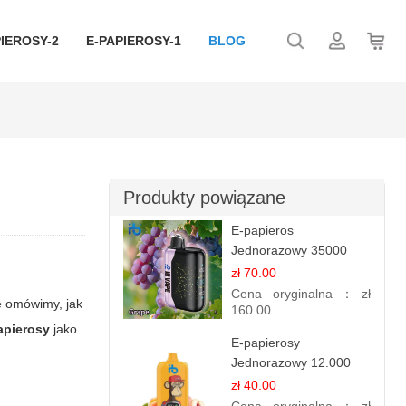
IEROSY-2
E-PAPIEROSY-1
BLOG
Produkty powiązane
E-papieros
Jednorazowy 35000
Puff - Winogrono |
zł 70.00
Owocowy Smak
Cena oryginalna：
zł
le omówimy, jak
160.00
apierosy
jako
E-papierosy
Jednorazowy 12.000
Puff - Sok
zł 40.00
Brzoskwiniowy |