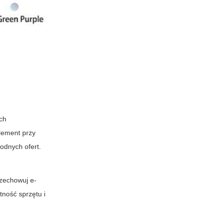
ych
element przy
odnych ofert.
rzechowuj e-
tność sprzętu i