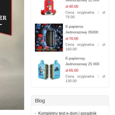
Jednorazowy 12.000
Puff - Lody Arbuzowe |
zł 40.00
Orzeźwiający Smak
Cena oryginalna：
zł
79.00
E-papieros
Jednorazowy 35000
Puff - Jeżyna Jagoda |
zł 70.00
Bogaty Smak Leśnych
Cena oryginalna：
zł
Owoców
160.00
E-papierosy
Jednorazowy 25 000
Puff - Lody Jagodowe |
zł 65.00
Kremowy Smak
Cena oryginalna：
zł
130.00
Blog
Kompletny test e-dym i poradnik