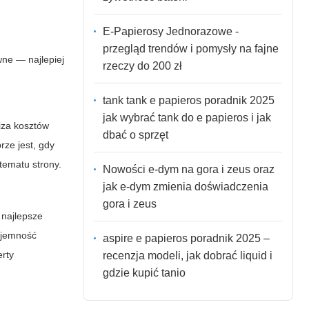
E-Papierosy Jednorazowe -
przegląd trendów i pomysły na fajne
wne — najlepiej
rzeczy do 200 zł
tank tank e papieros poradnik 2025
jak wybrać tank do e papieros i jak
liza kosztów
dbać o sprzęt
rze jest, gdy
tematu strony.
Nowości e-dym na gora i zeus oraz
jak e-dym zmienia doświadczenia
gora i zeus
 najlepsze
pojemność
aspire e papieros poradnik 2025 –
erty
recenzja modeli, jak dobrać liquid i
gdzie kupić tanio