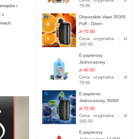
Cena oryginalna：
zł
eniądze i
Owocowa Świeżość
79.00
y z
Disposable Vape 35000
ramach
Puff - Dżem
Pomarańczowy | IBvape
zł 70.00
Cena oryginalna：
zł
160.00
E-papierosy
Jednorazowy -
Niebieski Razz Lód
zł 40.00
1.2% Nikotyny | Mocne
Cena oryginalna：
zł
Doznania
79.00
E-papieros
Jednorazowy 35000
Puff - Niebieski Razz
zł 70.00
Ice | Chłodna Malina
Cena oryginalna：
zł
160.00
E-papierosy