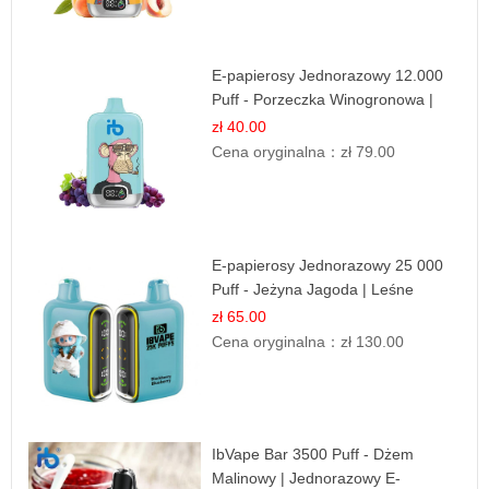
E-papierosy Jednorazowy 12.000
Puff - Porzeczka Winogronowa |
Owocowa Moc
zł 40.00
Cena oryginalna：
zł 79.00
E-papierosy Jednorazowy 25 000
Puff - Jeżyna Jagoda | Leśne
Owoce
zł 65.00
Cena oryginalna：
zł 130.00
IbVape Bar 3500 Puff - Dżem
Malinowy | Jednorazowy E-