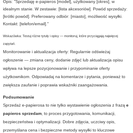
Opis: "Sprzedaję e-papieros [model], użytkowany [okres], w
idealnym stanie. W zestawie: [lista akcesoriów]. Powód sprzedaży:
[krótki powód]. Preferowany odbiór: [miasto], możliwość wysyłki.
Kontakt: [telefon/email]."
Wskazówka: Testuj różne tytuły i opisy — monitoruj, które przyciągają najwięcej
zapytań.
Monitorowanie i aktualizacja oferty: Regularnie odświeżaj
ogłoszenie — zmiana ceny, dodanie zdjęć lub aktualizacja opisu
wpływa na lepsze pozycjonowanie i przypominanie oferty
użytkownikom. Odpowiadaj na komentarze i pytania, ponieważ to
zwiększa zaufanie i poprawia wskaźniki zaangażowania.
Podsumowanie
Sprzedaż e-papierosa to nie tylko wystawienie ogłoszenia z frazą
e
papieros sprzedam
, to proces przygotowania, komunikacji,
bezpieczeństwa i optymalizacji. Dobre zdjęcia, uczciwy opis,
przemyślana cena i bezpieczne metody wysyłki to kluczowe