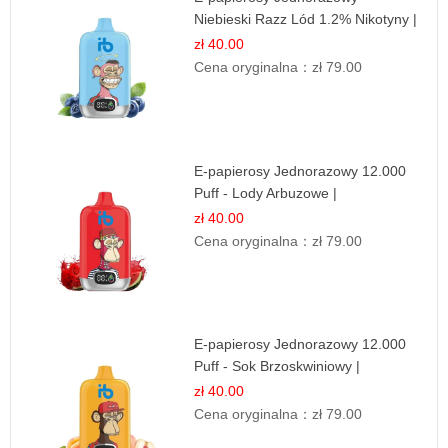
Niebieski Razz Lód 1.2% Nikotyny |
Mocne Doznania
zł 40.00
Cena oryginalna：
zł 79.00
E-papierosy Jednorazowy 12.000
Puff - Lody Arbuzowe |
Orzeźwiający Smak
zł 40.00
Cena oryginalna：
zł 79.00
E-papierosy Jednorazowy 12.000
Puff - Sok Brzoskwiniowy |
Owocowa Świeżość
zł 40.00
Cena oryginalna：
zł 79.00