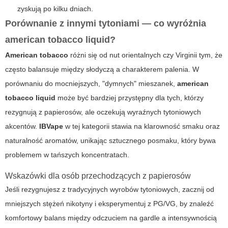
zyskują po kilku dniach.
Porównanie z innymi tytoniami — co wyróżnia
american tobacco liquid
?
American tobacco
różni się od nut orientalnych czy Virginii tym, że
często balansuje między słodyczą a charakterem palenia. W
porównaniu do mocniejszych, "dymnych" mieszanek,
american
tobacco liquid
może być bardziej przystępny dla tych, którzy
rezygnują z papierosów, ale oczekują wyraźnych tytoniowych
akcentów.
IBVape
w tej kategorii stawia na klarowność smaku oraz
naturalność aromatów, unikając sztucznego posmaku, który bywa
problemem w tańszych koncentratach.
Wskazówki dla osób przechodzących z papierosów
Jeśli rezygnujesz z tradycyjnych wyrobów tytoniowych, zacznij od
mniejszych stężeń nikotyny i eksperymentuj z PG/VG, by znaleźć
komfortowy balans między odczuciem na gardle a intensywnością