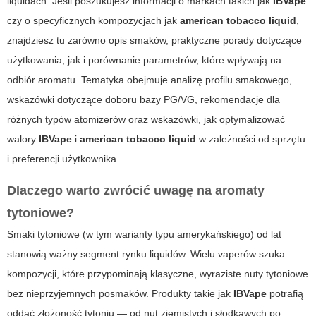
liquidach. Jeśli poszukujesz informacji o markach takich jak
IBVape
czy o specyficznych kompozycjach jak
american tobacco liquid
,
znajdziesz tu zarówno opis smaków, praktyczne porady dotyczące
użytkowania, jak i porównanie parametrów, które wpływają na
odbiór aromatu. Tematyka obejmuje analizę profilu smakowego,
wskazówki dotyczące doboru bazy PG/VG, rekomendacje dla
różnych typów atomizerów oraz wskazówki, jak optymalizować
walory
IBVape
i
american tobacco liquid
w zależności od sprzętu
i preferencji użytkownika.
Dlaczego warto zwrócić uwagę na aromaty
tytoniowe?
Smaki tytoniowe (w tym warianty typu amerykańskiego) od lat
stanowią ważny segment rynku liquidów. Wielu vaperów szuka
kompozycji, które przypominają klasyczne, wyraziste nuty tytoniowe
bez nieprzyjemnych posmaków. Produkty takie jak
IBVape
potrafią
oddać złożoność tytoniu — od nut ziemistych i słodkawych po