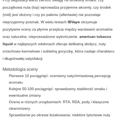
Przy degustacji warto zwrócić uwagę na strukturę smaku: czy
początkowa nuta (top) wprowadza przyjemne akcenty, czy środek
(mid) jest złożony i czy po paleniu (aftertaste) nie pozostaje
nieprzyjemny posmak. W wielu testach
IBVape
otrzymuje
pozytywne oceny za płynne przejścia między warstwami aromatów
oraz naturalne, nieprzesadzone wykończenie.
american tobacco
liquid
w najlepszych odsłonach oferuje delikatną słodycz, nuty
orzechowo-karmelowe i subtelną goryczkę, która nadaje charakteru
i długotrwałej satysfakcji.
Metodologia oceny
Pierwsze 10 pociągnięć: oceniamy natychmiastową percepcję
aromatu.
Kolejne 50-100 pociągnięć: sprawdzamy stabilność smaku i
ewentualne zmiany.
Ocena w różnych urządzeniach: RTA, RDA, pody i klasyczne
clearomizery.
Sprawdzenie po okresie leżakowania: niektóre tytoniowe nuty