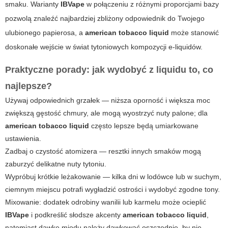
smaku. Warianty
IBVape
w połączeniu z różnymi proporcjami bazy
pozwolą znaleźć najbardziej zbliżony odpowiednik do Twojego
ulubionego papierosa, a
american tobacco liquid
może stanowić
doskonałe wejście w świat tytoniowych kompozycji e-liquidów.
Praktyczne porady: jak wydobyć z liquidu to, co
najlepsze?
Używaj odpowiednich grzałek — niższa oporność i większa moc
zwiększą gęstość chmury, ale mogą wyostrzyć nuty palone; dla
american tobacco liquid
często lepsze będą umiarkowane
ustawienia.
Zadbaj o czystość atomizera — resztki innych smaków mogą
zaburzyć delikatne nuty tytoniu.
Wypróbuj krótkie leżakowanie — kilka dni w lodówce lub w suchym,
ciemnym miejscu potrafi wygładzić ostrości i wydobyć zgodne tony.
Mixowanie: dodatek odrobiny wanilii lub karmelu może ocieplić
IBVape
i podkreślić słodsze akcenty
american tobacco liquid
,
natomiast dawkę miodu należy dawkować oszczędnie, by nie