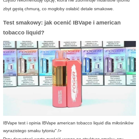
często rekomenduję opcję, która nie zdominuje niuansów tytoniu
zbyt gęstą chmurą, co mogłoby osłabić detale smakowe.
Test smakowy: jak ocenić
IBVape
i
american
tobacco liquid
?
IBVape test i opinia IBVape american tobacco liquid dla miłośników
wyrazistego smaku tytoniu" />