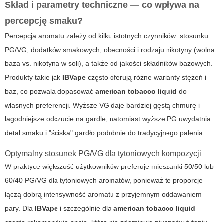
Skład i parametry techniczne — co wpływa na
percepcję smaku?
Percepcja aromatu zależy od kilku istotnych czynników: stosunku
PG/VG, dodatków smakowych, obecności i rodzaju nikotyny (wolna
baza vs. nikotyna w soli), a także od jakości składników bazowych.
Produkty takie jak
IBVape
często oferują różne warianty stężeń i
baz, co pozwala dopasować
american tobacco liquid
do
własnych preferencji. Wyższe VG daje bardziej gęstą chmurę i
łagodniejsze odczucie na gardle, natomiast wyższe PG uwydatnia
detal smaku i "ściska" gardło podobnie do tradycyjnego palenia.
Optymalny stosunek PG/VG dla tytoniowych kompozycji
W praktyce większość użytkowników preferuje mieszanki 50/50 lub
60/40 PG/VG dla tytoniowych aromatów, ponieważ te proporcje
łączą dobrą intensywność aromatu z przyjemnym oddawaniem
pary. Dla
IBVape
i szczególnie dla
american tobacco liquid