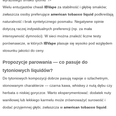
wyrazistego smaku tytoniu" />
Wielu entuzjastów chwali
IBVape
za stabilność i głębię smaków;
zwłaszcza osoby preferujące
american tobacco liquid
podkreślają
naturalność i brak syntetycznego posmaku. Negatywne opinie
dotyczą raczej indywidualnych preferencji (np. za mała
intensywność dymności). W sieci można znaleźć liczne testy
porównawcze, w których
IBVape
plasuje się wysoko pod względem
stosunku jakości do ceny.
Propozycje parowania — co pasuje do
tytoniowych liquidów?
Do tytoniowych kompozycji dobrze pasują napoje o szlachetnym,
stonowanym charakterze — czarna kawa, whiskey z nutą dębu czy
herbata o niskiej goryczce. Warto eksperymentować: dodatek nuty
waniliowej lub lekkiego karmelu może zrównoważyć surowość i
dodać przyjemnej głębi, zwłaszcza w
american tobacco liquid
.