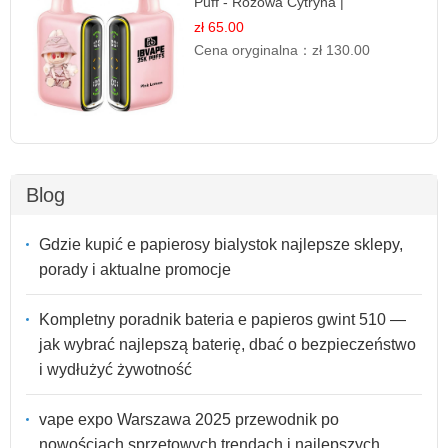
Puff - Różowa Cytryna |
Orzeźwiający Owoc
zł 65.00
Cena oryginalna：
zł 130.00
Blog
Gdzie kupić e papierosy bialystok najlepsze sklepy,
porady i aktualne promocje
Kompletny poradnik bateria e papieros gwint 510 —
jak wybrać najlepszą baterię, dbać o bezpieczeństwo
i wydłużyć żywotność
vape expo Warszawa 2025 przewodnik po
nowościach sprzętowych trendach i najlepszych