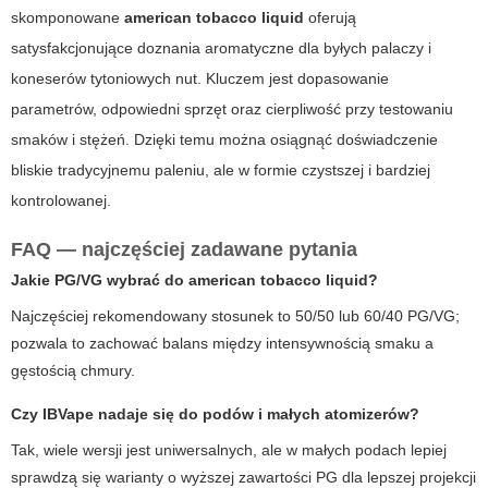
skomponowane
american tobacco liquid
oferują
satysfakcjonujące doznania aromatyczne dla byłych palaczy i
koneserów tytoniowych nut. Kluczem jest dopasowanie
parametrów, odpowiedni sprzęt oraz cierpliwość przy testowaniu
smaków i stężeń. Dzięki temu można osiągnąć doświadczenie
bliskie tradycyjnemu paleniu, ale w formie czystszej i bardziej
kontrolowanej.
FAQ — najczęściej zadawane pytania
Jakie PG/VG wybrać do
american tobacco liquid
?
Najczęściej rekomendowany stosunek to 50/50 lub 60/40 PG/VG;
pozwala to zachować balans między intensywnością smaku a
gęstością chmury.
Czy
IBVape
nadaje się do podów i małych atomizerów?
Tak, wiele wersji jest uniwersalnych, ale w małych podach lepiej
sprawdzą się warianty o wyższej zawartości PG dla lepszej projekcji