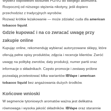
Wybierz odpowiedni stosunek PG/VG do swojego atomizera.
Rozpocznij od niższego stężenia nikotyny, jeśli dopiero
przechodzisz z tradycyjnych wyrobów.
Rozważ krótkie leżakowanie — może zdziałać cuda dla
american
tobacco liquid
.
Gdzie kupować i na co zwracać uwagę przy
zakupie online
Kupując online, rekomenduję wybierać autoryzowane sklepy, które
oferują pełne opisy produktów, zdjęcia i recenzje klientów. Zwróć
uwagę na politykę zwrotów, daty produkcji, numer partii oraz
informacje o składnikach. Często promocje i zestawy próbne
pozwalają przetestować kilka wariantów
IBVape
i
american
tobacco liquid
bez angażowania dużych środków.
Końcowe wnioski
W segmencie tytoniowych aromatów ważna jest delikatna
równowaga i wysoka jakość składników.
IBVape
oraz starannie