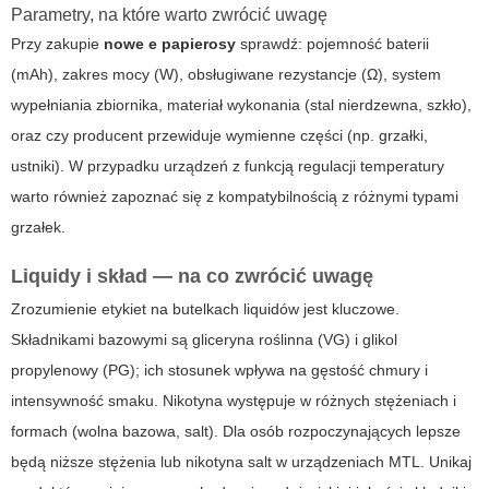
Parametry, na które warto zwrócić uwagę
Przy zakupie
nowe e papierosy
sprawdź: pojemność baterii
(mAh), zakres mocy (W), obsługiwane rezystancje (Ω), system
wypełniania zbiornika, materiał wykonania (stal nierdzewna, szkło),
oraz czy producent przewiduje wymienne części (np. grzałki,
ustniki). W przypadku urządzeń z funkcją regulacji temperatury
warto również zapoznać się z kompatybilnością z różnymi typami
grzałek.
Liquidy i skład — na co zwrócić uwagę
Zrozumienie etykiet na butelkach liquidów jest kluczowe.
Składnikami bazowymi są gliceryna roślinna (VG) i glikol
propylenowy (PG); ich stosunek wpływa na gęstość chmury i
intensywność smaku. Nikotyna występuje w różnych stężeniach i
formach (wolna bazowa, salt). Dla osób rozpoczynających lepsze
będą niższe stężenia lub nikotyna salt w urządzeniach MTL. Unikaj