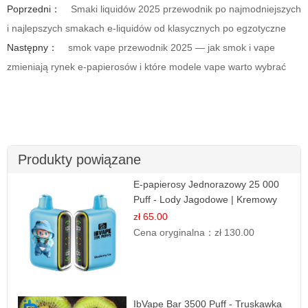
Poprzedni：
Smaki liquidów 2025 przewodnik po najmodniejszych
i najlepszych smakach e-liquidów od klasycznych po egzotyczne
Następny：
smok vape przewodnik 2025 — jak smok i vape
zmieniają rynek e-papierosów i które modele vape warto wybrać
Produkty powiązane
E-papierosy Jednorazowy 25 000
Puff - Lody Jagodowe | Kremowy
Smak
zł 65.00
Cena oryginalna：
zł 130.00
IbVape Bar 3500 Puff - Truskawka