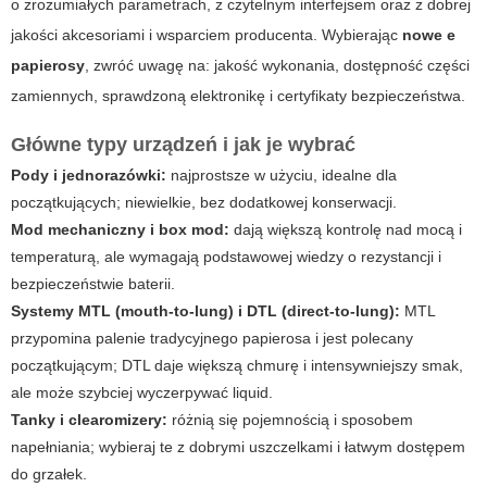
o zrozumiałych parametrach, z czytelnym interfejsem oraz z dobrej
jakości akcesoriami i wsparciem producenta. Wybierając
nowe e
papierosy
, zwróć uwagę na: jakość wykonania, dostępność części
zamiennych, sprawdzoną elektronikę i certyfikaty bezpieczeństwa.
Główne typy urządzeń i jak je wybrać
Pody i jednorazówki:
najprostsze w użyciu, idealne dla
początkujących; niewielkie, bez dodatkowej konserwacji.
Mod mechaniczny i box mod:
dają większą kontrolę nad mocą i
temperaturą, ale wymagają podstawowej wiedzy o rezystancji i
bezpieczeństwie baterii.
Systemy MTL (mouth-to-lung) i DTL (direct-to-lung):
MTL
przypomina palenie tradycyjnego papierosa i jest polecany
początkującym; DTL daje większą chmurę i intensywniejszy smak,
ale może szybciej wyczerpywać liquid.
Tanky i clearomizery:
różnią się pojemnością i sposobem
napełniania; wybieraj te z dobrymi uszczelkami i łatwym dostępem
do grzałek.