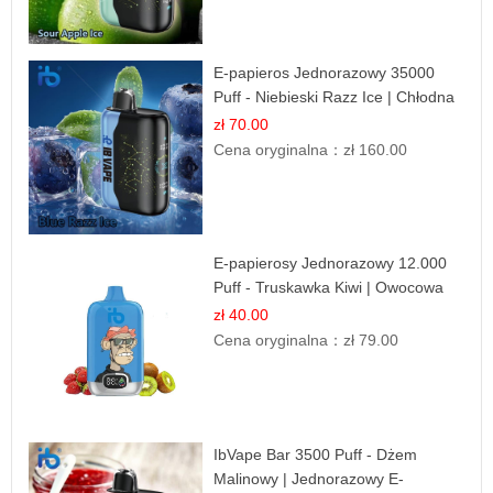
E-papieros Jednorazowy 35000
Puff - Niebieski Razz Ice | Chłodna
Malina
zł 70.00
Cena oryginalna：
zł 160.00
E-papierosy Jednorazowy 12.000
Puff - Truskawka Kiwi | Owocowa
Równowaga
zł 40.00
Cena oryginalna：
zł 79.00
IbVape Bar 3500 Puff - Dżem
Malinowy | Jednorazowy E-