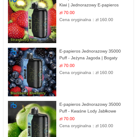
Kiwi | Jednorazowy E-papieros
zł 70.00
Cena oryginalna：
zł 160.00
E-papieros Jednorazowy 35000
Puff - Jeżyna Jagoda | Bogaty
Smak Leśnych Owoców
zł 70.00
Cena oryginalna：
zł 160.00
E-papieros Jednorazowy 35000
Puff - Kwaśne Lody Jabłkowe
zł 70.00
Cena oryginalna：
zł 160.00