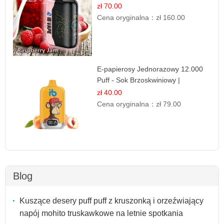
papieros
zł 70.00
Cena oryginalna：
zł 160.00
E-papierosy Jednorazowy 12.000
Puff - Sok Brzoskwiniowy |
Owocowa Świeżość
zł 40.00
Cena oryginalna：
zł 79.00
Blog
Kuszące desery puff puff z kruszonką i orzeźwiający
napój mohito truskawkowe na letnie spotkania