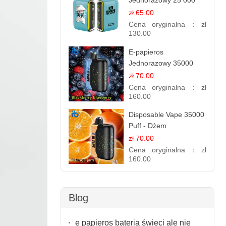
Jednorazowy 25 000
Puff - Jeżyna Jagoda |
zł 65.00
Leśne Owoce
Cena oryginalna：
zł
130.00
E-papieros
Jednorazowy 35000
Puff - Jeżyna Jagoda |
zł 70.00
Bogaty Smak Leśnych
Cena oryginalna：
zł
Owoców
160.00
Disposable Vape 35000
Puff - Dżem
Pomarańczowy | IBvape
zł 70.00
Cena oryginalna：
zł
160.00
Blog
e papieros bateria świeci ale nie