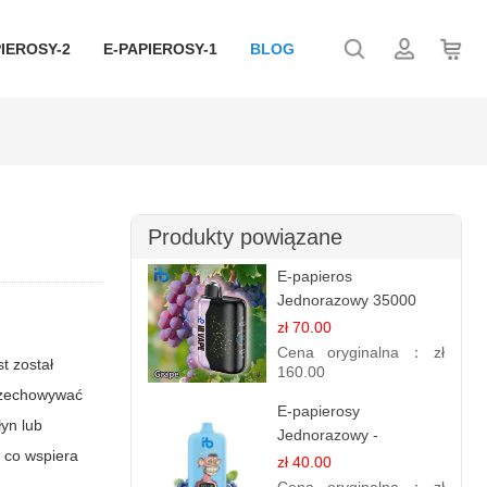
IEROSY-2
E-PAPIEROSY-1
BLOG
Produkty powiązane
E-papieros
Jednorazowy 35000
Puff - Winogrono |
zł 70.00
Owocowy Smak
Cena oryginalna：
zł
st został
160.00
przechowywać
E-papierosy
łyn lub
Jednorazowy -
, co wspiera
Niebieski Razz Lód
zł 40.00
1.2% Nikotyny | Mocne