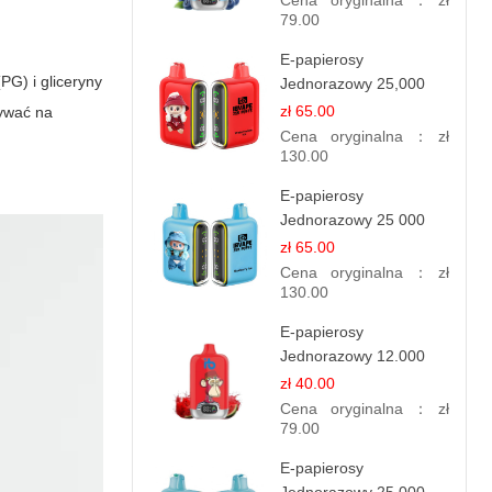
Cena oryginalna：
zł
Doznania
79.00
E-papierosy
PG) i gliceryny
Jednorazowy 25,000
Puff - Arbuzowy Lód |
zł 65.00
ływać na
Orzeźwiający Smak
Cena oryginalna：
zł
130.00
E-papierosy
Jednorazowy 25 000
Puff - Lody Jagodowe |
zł 65.00
Kremowy Smak
Cena oryginalna：
zł
130.00
E-papierosy
Jednorazowy 12.000
Puff - Lody Arbuzowe |
zł 40.00
Orzeźwiający Smak
Cena oryginalna：
zł
79.00
E-papierosy