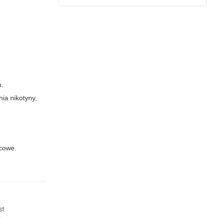
h.
ia nikotyny,
ocowe.