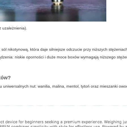
 uzależnienia).
ól nikotynową, która daje silniejsze odczucie przy niższych stężeniac
zenia: niskie oporności i duże moce boxów wymagają niższego stężen
atów?
 uniwersalnych nut: wanilia, malina, mentol, tytoń oraz mieszanki ow