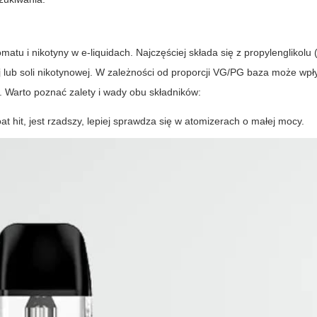
atu i nikotyny w e-liquidach. Najczęściej składa się z propylenglikolu (
ej lub soli nikotynowej. W zależności od proporcji VG/PG baza może wp
). Warto poznać zalety i wady obu składników:
oat hit, jest rzadszy, lepiej sprawdza się w atomizerach o małej mocy.