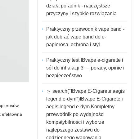
działa poradnik - najczęstsze
przyczyny i szybkie rozwiązania
Praktyczny przewodnik vape band -
jak dobrać vape band do e-
papierosa, ochrona i styl
Praktyczny test IBvape e-cigarette i
sól do inhalacji 3 — porady, opinie i
bezpieczeństwo
＞ search("IBvape E-Cigarete|aegis
legend e-dym")IBvape E-Cigarete i
papierosów
aegis legend e-dym Kompletny
przewodnik po wydajności
t efektowna
kompatybilności i wyborze
najlepszego zestawu do
codziennego wapowania