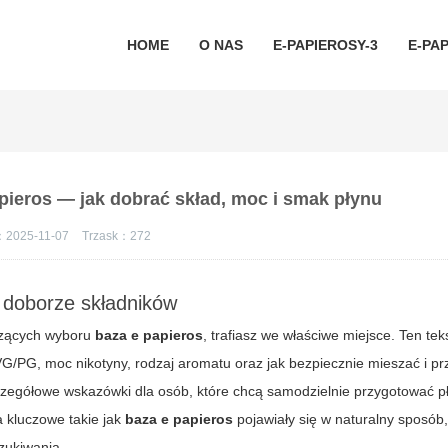
HOME
O NAS
E-PAPIEROSY-3
E-PAP
pieros — jak dobrać skład, moc i smak płynu
：2025-11-07
Trzask：
272
 doborze składników
yczących wyboru
baza e papieros
, trafiasz we właściwe miejsce. Ten tek
 VG/PG, moc nikotyny, rodzaj aromatu oraz jak bezpiecznie mieszać i 
zczegółowe wskazówki dla osób, które chcą samodzielnie przygotować p
 kluczowe takie jak
baza e papieros
pojawiały się w naturalny sposób
zukiwania.