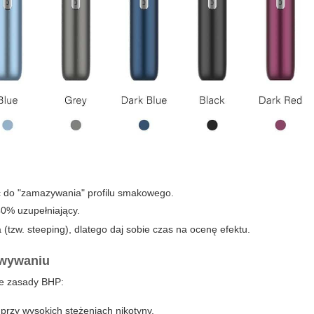
ć do "zamazywania" profilu smakowego.
0% uzupełniający.
(tzw. steeping), dlatego daj sobie czas na ocenę efektu.
owywaniu
we zasady BHP:
przy wysokich stężeniach nikotyny.