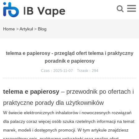
Home
>
Artykuł
>
Blog
telema e papierosy - przegląd ofert telema i praktyczny
poradnik e papierosy
Czas：2025-11-07
Trzask：
294
telema e papierosy
– przewodnik po ofertach i
praktyczne porady dla użytkowników
W świecie elektronicznych inhalatorów i nowoczesnych rozwiązań
dla palaczy coraz więcej osób szuka rzetelnych informacji na temat
marek, modeli i dostępnych promocji. W tym artykule znajdziesz
szczegółowy opis, praktyczne wskazówki oraz analizę ofert