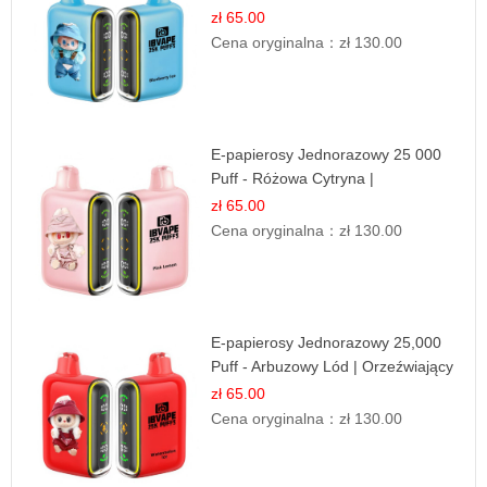
Smak
zł 65.00
Cena oryginalna：
zł 130.00
E-papierosy Jednorazowy 25 000
Puff - Różowa Cytryna |
Orzeźwiający Owoc
zł 65.00
Cena oryginalna：
zł 130.00
E-papierosy Jednorazowy 25,000
Puff - Arbuzowy Lód | Orzeźwiający
Smak
zł 65.00
Cena oryginalna：
zł 130.00