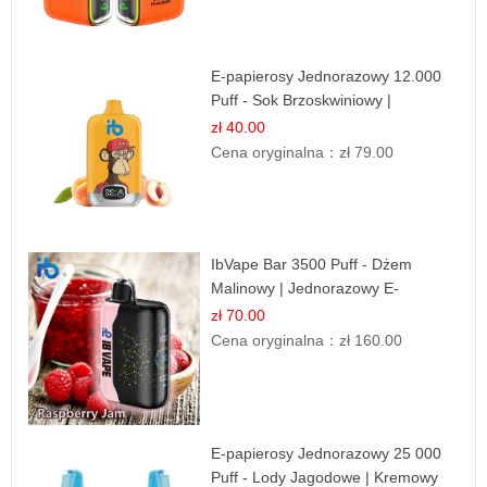
E-papierosy Jednorazowy 12.000
Puff - Sok Brzoskwiniowy |
Owocowa Świeżość
zł 40.00
Cena oryginalna：
zł 79.00
IbVape Bar 3500 Puff - Dżem
Malinowy | Jednorazowy E-
papieros
zł 70.00
Cena oryginalna：
zł 160.00
E-papierosy Jednorazowy 25 000
Puff - Lody Jagodowe | Kremowy